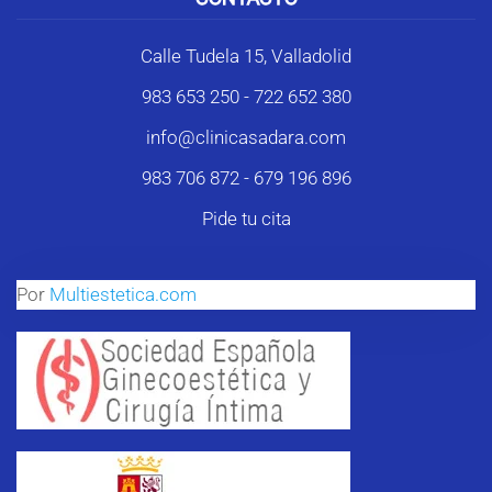
Calle Tudela 15, Valladolid
983 653 250
-
722 652 380
info@clinicasadara.com
983 706 872
-
679 196 896
Pide tu cita
Por
Multiestetica.com