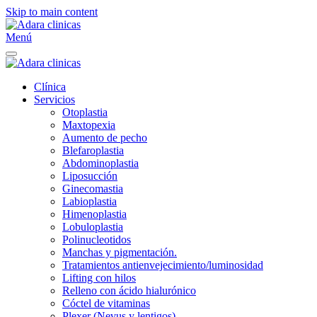
Skip to main content
Menú
Clínica
Servicios
Otoplastia
Maxtopexia
Aumento de pecho
Blefaroplastia
Abdominoplastia
Liposucción
Ginecomastia
Labioplastia
Himenoplastia
Lobuloplastia
Polinucleotidos
Manchas y pigmentación.
Tratamientos antienvejecimiento/luminosidad
Lifting con hilos
Relleno con ácido hialurónico
Cóctel de vitaminas
Plexer (Nevus y lentigos)