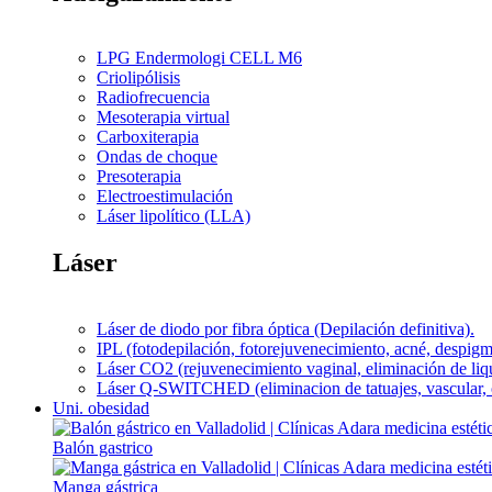
LPG Endermologi CELL M6
Criolipólisis
Radiofrecuencia
Mesoterapia virtual
Carboxiterapia
Ondas de choque
Presoterapia
Electroestimulación
Láser lipolítico (LLA)
Láser
Láser de diodo por fibra óptica (Depilación definitiva).
IPL (fotodepilación, fotorejuvenecimiento, acné, despigm
Láser CO2 (rejuvenecimiento vaginal, eliminación de liq
Láser Q-SWITCHED (eliminacion de tatuajes, vascular, 
Uni. obesidad
Balón gastrico
Manga gástrica