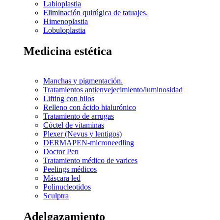
Labioplastia
Eliminación quirúgica de tatuajes.
Himenoplastia
Lobuloplastia
Medicina estética
Manchas y pigmentación.
Tratamientos antienvejecimiento/luminosidad
Lifting con hilos
Relleno con ácido hialurónico
Tratamiento de arrugas
Cóctel de vitaminas
Plexer (Nevus y lentigos)
DERMAPEN-microneedling
Doctor Pen
Tratamiento médico de varices
Peelings médicos
Máscara led
Polinucleotidos
Sculptra
Adelgazamiento