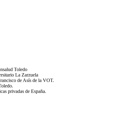
ónsalud Toledo
rsitario La Zarzuela
Francisco de Asís de la VOT.
Toledo.
icas privadas de España.