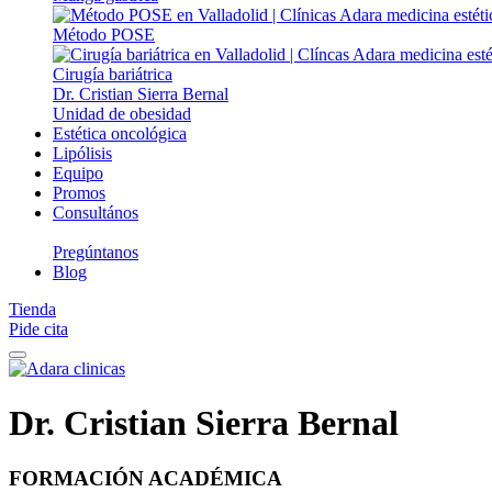
Método POSE
Cirugía bariátrica
Dr. Cristian Sierra Bernal
Unidad de obesidad
Estética oncológica
Lipólisis
Equipo
Promos
Consultános
Pregúntanos
Blog
Tienda
Pide cita
Dr. Cristian Sierra Bernal
FORMACIÓN ACADÉMICA