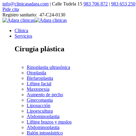
info@clinicasadara.com
| Calle Tudela 15
983 706 872
|
983 653 250
Pide cita
Registro sanitario: 47-C24-0130
Clínica
Servicios
Cirugía plástica
Rinoplastia ultrasónica
Otoplastía
Blefaroplastia
Lifting facial
Maxtopexia
Aumento de pecho
Ginecomastia
Liposucción
Lipoescultura
Abdominoplastia
Lifting brazos y muslos
Abdominoplastia
Balón intragástrico